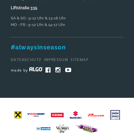
Liftstraße 335
SA & SO.: 9-12 Uhr & 13-18 Uhr
MO - FR.: 9-12 Uhr & 14-17 Uhr
#alwaysinseason
DATENSCHUTZ
IMPRESSUM
SITEMAP
F
I
Y
made by
A
N
O
C
S
U
E
T
T
B
A
U
O
G
B
O
R
E
K
A
M